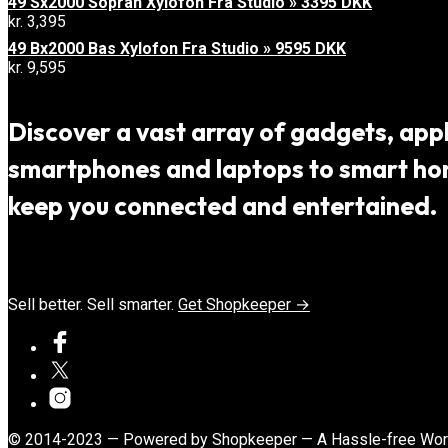
49 Sx2000 Sopran Xylofon Fra Studio » 3395 DKK
kr.
3,395
49 Bx2000 Bas Xylofon Fra Studio » 9595 DKK
kr.
9,595
Discover a vast array of gadgets, appli
smartphones and laptops to smart home
keep you connected and entertained.
Sell better. Sell smarter.
Get Shopkeeper →
© 2014-2023 — Powered by Shopkeeper — A Hassle-free Wo