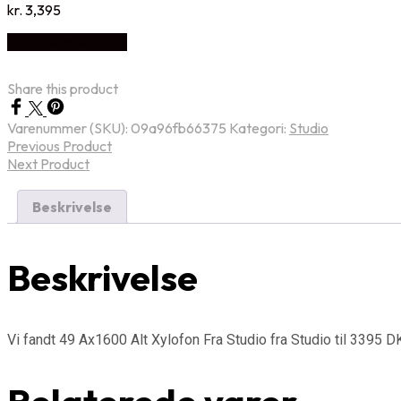
kr.
3,395
Køb Hos Music2you
Share this product
Varenummer (SKU):
09a96fb66375
Kategori:
Studio
Previous Product
Next Product
Beskrivelse
Beskrivelse
Vi fandt 49 Ax1600 Alt Xylofon Fra Studio fra Studio til 3395 