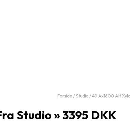
Forside
/
Studio
/
49 Ax1600 Alt Xylo
Fra Studio » 3395 DKK