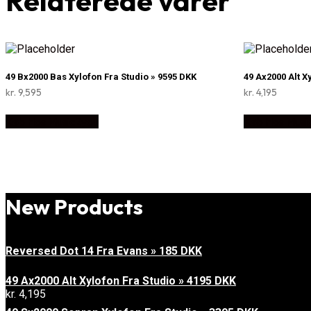
Relaterede varer
49 Bx2000 Bas Xylofon Fra Studio » 9595 DKK
49 Ax2000 Alt X
kr.
9,595
kr.
4,195
Køb Hos Music2you
Køb Hos Musi
New Products
Reversed Dot 14 Fra Evans » 185 DKK
49 Ax2000 Alt Xylofon Fra Studio » 4195 DKK
kr.
4,195