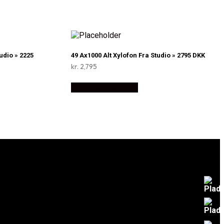
udio » 2225
49 Ax1000 Alt Xylofon Fra Studio » 2795 DKK
kr.
2,795
Køb Hos Music2you