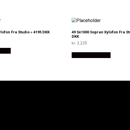
ylofon Fra Studio » 4195 DKK
49 Sx1000 Sopran Xylofon Fra St
DKK
kr.
2,225
c2you
Køb Hos Music2you