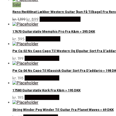
Sale!
Reno Rw400nat Lækker Western Guitar [kun Få Tilbage] Fra Ren
Den
Den
kr.
1,199
kr.
899
Køb Hos Disconetto.dk
oprindelige
aktuelle
pris
pris
17670 Guitarstativ Memphis Pro Fra K&m » 395 DKK
var:
er:
kr.
395
Køb Hos Music2you
kr. 1,199.
kr. 899.
Pw Cp 02 Ns Capo Capo Til Western Og Elguitar Sort Fra D'addar
kr.
199
Køb Hos Music2you
Pw Cp 04 Ns Capo Til Klassisk Guitar Sort Fra D'addario » 198 D
kr.
198
Køb Hos Music2you
17580 Guitarstativ Kork Fra K&m » 195 DKK
kr.
195
Køb Hos Music2you
String Winder Peg Winder Til Guitar Fra Planet Waves » 69 DKK