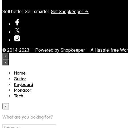
Sell better. Sell smarter.
Get Shopkeeper →
© 2014-2023 — Powered by Shopkeeper — A Hassle-free Wo
×
×
Home
Guitar
Keyboard
Monacor
Tech
×
What are you looking for?