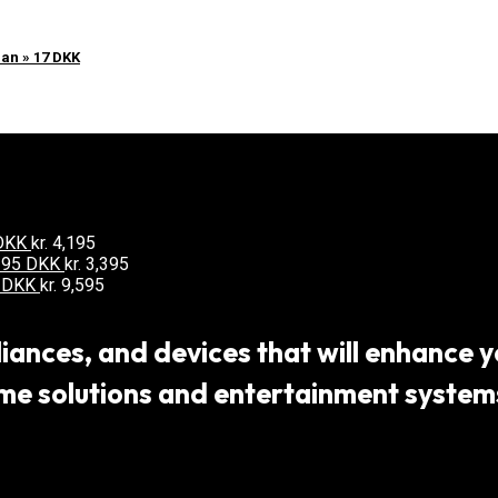
an » 17 DKK
 DKK
kr.
4,195
3395 DKK
kr.
3,395
5 DKK
kr.
9,595
ances, and devices that will enhance yo
 solutions and entertainment systems,