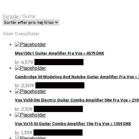
Forside
/
Guitar
Sorteret
Viser 11 resultater
efter
pris:
høj
Mvx150c1 Guitar Amplifier Fra Vox » 4579 DKK
til
kr.
4,579
Køb Hos Disconetto.dk
lav
Cambridge 50 Modeling And Nutube Guitar Amplifier Fra Vox » 
kr.
2,509
Køb Hos Disconetto.dk
Vox Vx50 Gtv Electric Guitar Combo Amplifier 50w Fra Vox » 21
kr.
2,109
Køb Hos Disconetto.dk
Vox Vx15 Gt Guitar Combo Amplifier 15w Fra Vox » 1359 DKK
kr.
1,359
Køb Hos Disconetto.dk