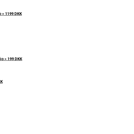
o » 1199 DKK
io » 199 DKK
KK