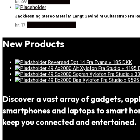
kr.
69
Køb Hos Music2you
Jackbøsning Stereo Metal M Langt Gevind M Guitarstrap Fra Re
kr.
17
Køb Hos Disconetto.dk
New Products
Reversed Dot 14 Fra Evans » 185 DKK
49 Ax2000 Alt Xylofon Fra Studio » 4195
49 Sx2000 Sopran Xylofon Fra Studio » 
49 Bx2000 Bas Xylofon Fra Studio » 959
Discover a vast array of gadgets, appli
smartphones and laptops to smart home
keep you connected and entertained.