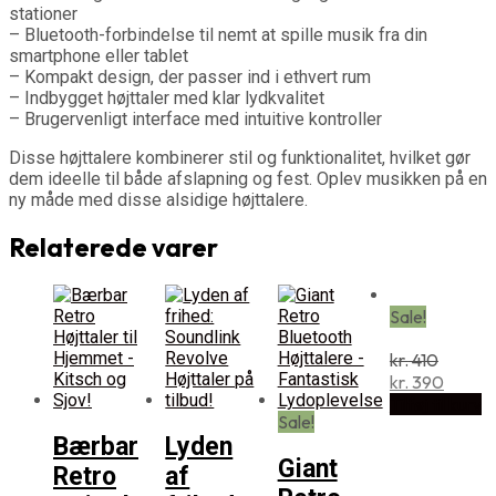
stationer
– Bluetooth-forbindelse til nemt at spille musik fra din
smartphone eller tablet
– Kompakt design, der passer ind i ethvert rum
– Indbygget højttaler med klar lydkvalitet
– Brugervenligt interface med intuitive kontroller
Disse højttalere kombinerer stil og funktionalitet, hvilket gør
dem ideelle til både afslapning og fest. Oplev musikken på en
ny måde med disse alsidige højttalere.
Relaterede varer
Sale!
kr.
410
Den
Den
kr.
390
oprindelige
aktuell
Tilføj til kurv
Sale!
pris
pris
Bærbar
Lyden
var:
er:
Giant
kr. 410.
kr. 390
Retro
af