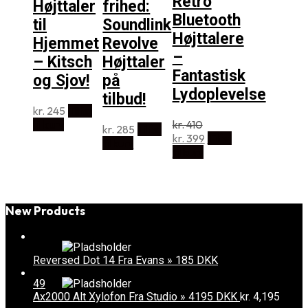
Retro
Højttaler
frihed:
Bluetooth
til
Soundlink
Højttalere
Hjemmet
Revolve
–
– Kitsch
Højttaler
Fantastisk
og Sjov!
på
Lydoplevelse
tilbud!
kr.
245
Tilføj
til kurv
kr.
410
kr.
285
Tilføj
Den
Den
kr.
399
Tilføj
til kurv
oprindelige
aktuelle
til kurv
pris
pris
var:
er:
kr. 410.
kr. 399.
New Products
Reversed Dot 14 Fra Evans » 185 DKK
49
Ax2000 Alt Xylofon Fra Studio » 4195 DKK
kr.
4,195