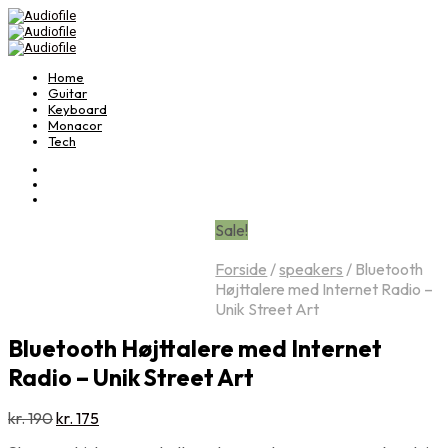
Home
Guitar
Keyboard
Monacor
Tech
Sale!
Forside
/
speakers
/
Bluetooth
Højttalere med Internet Radio –
Unik Street Art
Bluetooth Højttalere med Internet
Radio – Unik Street Art
Den
Den
kr.
190
kr.
175
oprindelige
aktuelle