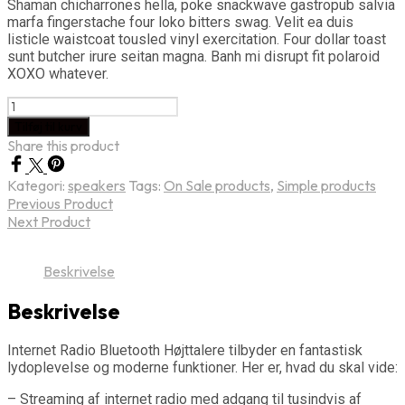
Shaman chicharrones hella, poke snackwave gastropub salvia
pris
pris
marfa fingerstache four loko bitters swag. Velit ea duis
var:
er:
listicle waistcoat tousled vinyl exercitation. Four dollar toast
kr. 190.
kr. 175.
sunt butcher irure seitan magna. Banh mi disrupt fit polaroid
XOXO whatever.
Bluetooth
Højttalere
Tilføj til kurv
med
Share this product
Internet
Radio
Kategori:
speakers
Tags:
On Sale products
,
Simple products
-
Previous Product
Unik
Next Product
Street
Art
antal
Beskrivelse
Beskrivelse
Internet Radio Bluetooth Højttalere tilbyder en fantastisk
lydoplevelse og moderne funktioner. Her er, hvad du skal vide:
– Streaming af internet radio med adgang til tusindvis af