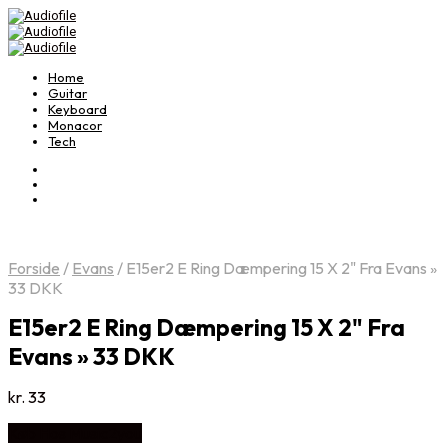
Home
Guitar
Keyboard
Monacor
Tech
Forside
/
Evans
/
E15er2 E Ring Dæmpering 15 X 2" Fra Evans »
33 DKK
E15er2 E Ring Dæmpering 15 X 2" Fra
Evans » 33 DKK
kr.
33
Køb Hos Music2you