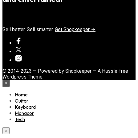
Sell better. Sell smarter.
Get Shopkeeper →
© 2014-2023 — Powered by Shopkeeper — A Hassle-free
Wordpress Theme.
×
Home
Guitar
Keyboard
Monacor
Tech
×