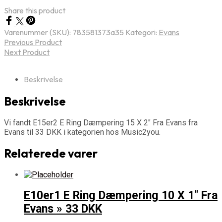
Share this product
Varenummer (SKU):
783581373a35
Kategori:
Evans
Previous Product
Next Product
Beskrivelse
Beskrivelse
Vi fandt E15er2 E Ring Dæmpering 15 X 2" Fra Evans fra
Evans til 33 DKK i kategorien hos Music2you.
Relaterede varer
E10er1 E Ring Dæmpering 10 X 1" Fra
Evans » 33 DKK