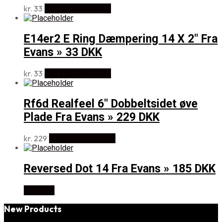
kr.
33
Køb Hos Music2you
E14er2 E Ring Dæmpering 14 X 2" Fra
Evans » 33 DKK
kr.
33
Køb Hos Music2you
Rf6d Realfeel 6" Dobbeltsidet øve
Plade Fra Evans » 229 DKK
kr.
229
Køb Hos Music2you
Reversed Dot 14 Fra Evans » 185 DKK
Køb vare
New Products