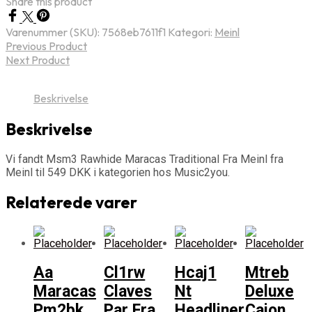
Share this product
Varenummer (SKU):
7568eb7611f1
Kategori:
Meinl
Previous Product
Next Product
Beskrivelse
Beskrivelse
Vi fandt Msm3 Rawhide Maracas Traditional Fra Meinl fra
Meinl til 549 DKK i kategorien hos Music2you.
Relaterede varer
Aa
Cl1rw
Hcaj1
Mtreb
Maracas
Claves
Nt
Deluxe
Pm2bk
Par Fra
Headliner
Cajon