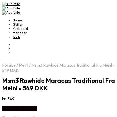
Home
Guitar
Keyboard
Monacor
Tech
Forside
/
Meinl
/
Msm3 Rawhide Maracas Traditional Fra Meinl »
549 DKK
Msm3 Rawhide Maracas Traditional Fra
Meinl » 549 DKK
kr.
549
Køb Hos Music2you