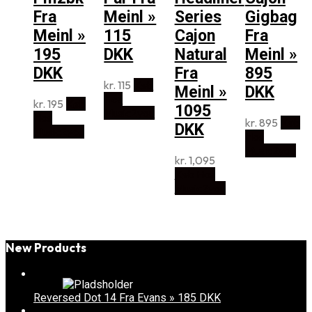
Fra
Meinl »
Series
Gigbag
Meinl »
115
Cajon
Fra
195
DKK
Natural
Meinl »
DKK
Fra
895
kr.
115
Køb
Meinl »
DKK
Hos
kr.
195
Køb
1095
Music2you
Hos
kr.
895
Køb
DKK
Music2you
Hos
Music2you
kr.
1,095
Køb Hos
Music2you
New Products
Reversed Dot 14 Fra Evans » 185 DKK