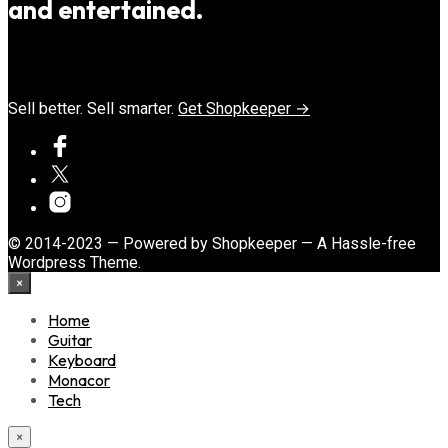
and entertained.
Sell better. Sell smarter.
Get Shopkeeper →
© 2014-2023 — Powered by Shopkeeper — A Hassle-free
Wordpress Theme.
×
Home
Guitar
Keyboard
Monacor
Tech
×