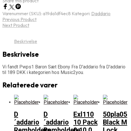
Share this product
Varenummer (SKU):
a19da1df4ec8
Kategori:
Daddario
Previous Product
Next Product
Beskrivelse
Beskrivelse
Vi fandt Pwps1 Baron Sæt Ebony Fra D'addario fra D'addario
til 189 DKK i kategorien hos Music2you.
Relaterede varer
D
D
Exl110
50pla05
´addario
´addario
10 Pack
Black M
Remholdere
Remholdere
0 10 0
Lock