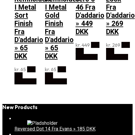
I Metal
I Metal
46 Fra
Fra
Sort
Gold
D'addario
D'addario
Finish
Finish
» 449
» 269
Fra
Fra
DKK
DKK
D'addario
D'addario
kr.
449
Køb
kr.
269
Køb
» 65
» 65
Hos
Hos
DKK
DKK
Music2you
Music2you
kr.
65
Køb
kr.
65
Køb
Hos
Hos
Music2you
Music2you
New Products
Reversed Dot 14 Fra Evans » 185 DKK