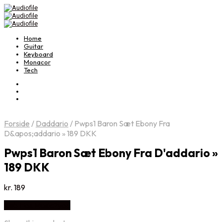
Home
Guitar
Keyboard
Monacor
Tech
Forside
/
Daddario
/
Pwps1 Baron Sæt Ebony Fra
D&apos;addario » 189 DKK
Pwps1 Baron Sæt Ebony Fra D'addario »
189 DKK
kr.
189
Køb Hos Music2you