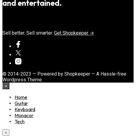
and entertained.
Sell better. Sell smarter.
Get Shopkeeper →
© 2014-2023 — Powered by Shopkeeper — A Hassle-free
Wordpress Theme.
×
Home
Guitar
Keyboard
Monacor
Tech
×