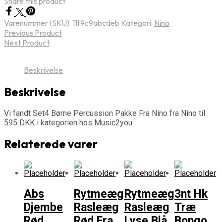
Share this product
Varenummer (SKU):
11f9c9abcdeb
Kategori:
Nino
Previous Product
Next Product
Beskrivelse
Beskrivelse
Vi fandt Set4 Børne Percussion Pakke Fra Nino fra Nino til
595 DKK i kategorien hos Music2you.
Relaterede varer
Abs
Rytmeæg
Rytmeæg
3nt Hk
Djembe
Rasleæg
Rasleæg
Træ
Rød
Rød Fra
Lyse Blå
Bongo