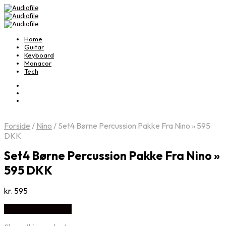
Home
Guitar
Keyboard
Monacor
Tech
Forside
/
Nino
/
Set4 Børne Percussion Pakke Fra Nino » 595
DKK
Set4 Børne Percussion Pakke Fra Nino »
595 DKK
kr.
595
Køb Hos Music2you