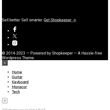
Sell better. Sell smarter.
Get Shopkeeper →
© 2014-2023 — Powered by Shopkeeper — A Hassle-free
Wordpress Theme.
×
Home
Guitar
Keyboard
Monacor
Tech
×
What are you looking for?