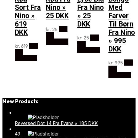
Sort Fra
Nino »
Fra Nino
Med
Nino »
25 DKK
» 25
Farver
619
DKK
Til Børn
kr.
25
Køb
DKK
Fra Nino
Hos
kr.
25
Køb
» 995
Music2you
Hos
kr.
619
Køb
DKK
Music2you
Hos
Music2you
kr.
995
Køb
Hos
Music2you
New Products
Reversed Dot 14 Fra Evans » 185 DKK
49