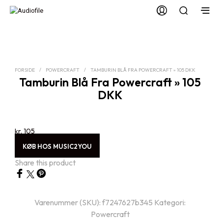
FORSIDE
/
POWERCRAFT
/
TAMBURIN BLÅ FRA POWERCRAFT » 105 DKK
Tamburin Blå Fra Powercraft » 105
DKK
kr.
105
KØB HOS MUSIC2YOU
Share this product
Varenummer (SKU):
f7247627b345
Kategori:
Powercraft