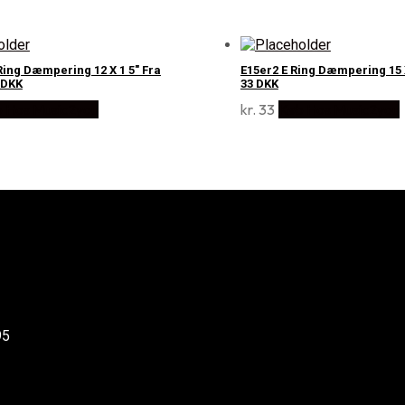
Ring Dæmpering 12 X 1 5" Fra
E15er2 E Ring Dæmpering 15 X
 DKK
33 DKK
 Hos Music2you
kr.
33
Køb Hos Music2you
95