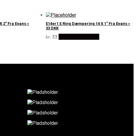
 2" Fra Evans »
E14er1 E Ring Dæmpering 14 X 1" Fra Evans »
33 DKK
kr.
33
Køb Hos Music2you