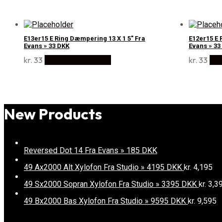
E13er15 E Ring Dæmpering 13 X 1 5" Fra
E12er15 E 
Evans » 33 DKK
Evans » 33
kr.
33
Køb Hos Music2you
kr.
33
Køb
New Products
Reversed Dot 14 Fra Evans » 185 DKK
49 Ax2000 Alt Xylofon Fra Studio » 4195 DKK
kr.
4,195
49 Sx2000 Sopran Xylofon Fra Studio » 3395 DKK
kr.
3,3
49 Bx2000 Bas Xylofon Fra Studio » 9595 DKK
kr.
9,595