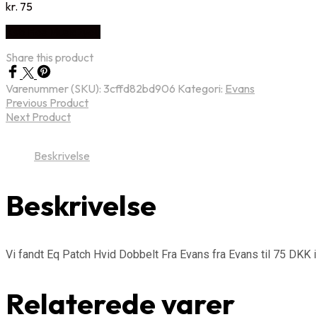
kr.
75
Køb Hos Music2you
Share this product
Varenummer (SKU):
3cffd82bd906
Kategori:
Evans
Previous Product
Next Product
Beskrivelse
Beskrivelse
Vi fandt Eq Patch Hvid Dobbelt Fra Evans fra Evans til 75 DKK 
Relaterede varer