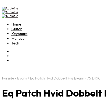
Home
Guitar
Keyboard
Monacor
Tech
Forside
/
Evans
/
Eq Patch Hvid Dobbelt Fra Evans » 75 DKK
Eq Patch Hvid Dobbelt 