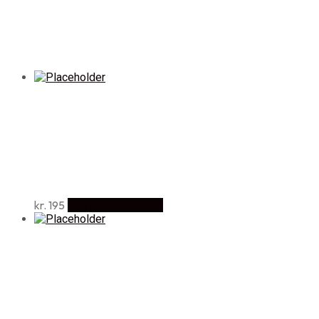
kr.
195
Køb Hos Music2you