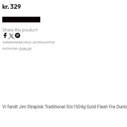
kr.
329
Køb Hos Music2you
Share this product
VARENUMMER (SKU):
6D755AA4733D
KATEGORI:
DUNLOP
Vi fandt Jim Straplok Traditional Sls1504g Gold Flash Fra Dunl