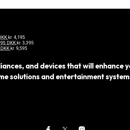
 DKK
kr.
4,195
3395 DKK
kr.
3,395
5 DKK
kr.
9,595
ances, and devices that will enhance yo
 solutions and entertainment systems,